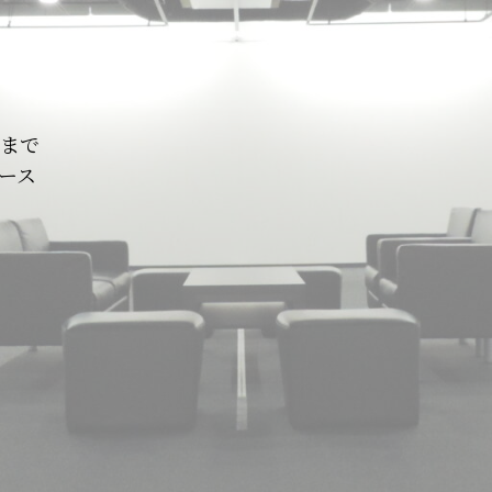
まで
ース