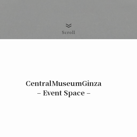
Scroll
CentralMuseumGinza
– Event Space –